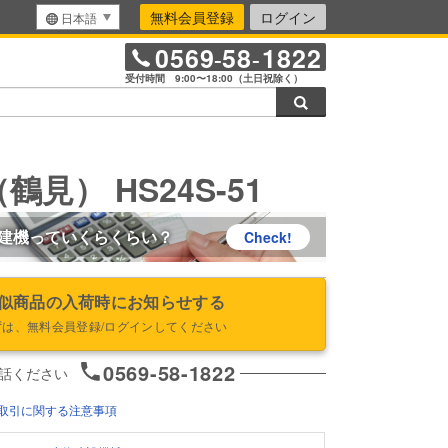
無料会員登録
ログイン
日本語
0569
58
1822
-
-
受付時間 9:00〜18:00（土日祝除く）
検索
見） HS24S-51
建機っていくらくらい？
Check!
似商品の入荷時にお知らせする
ずは、無料会員登録/ログインしてください
0569-58-1822
話ください
取引に関する注意事項