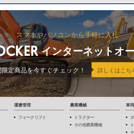
スマホやパソコンから手軽に入札
インターネットオ
間限定商品を今すぐチェック！
詳しくはこち
運搬管理
農業機械
車
フォークリフト
トラクター
ダ
その他農業機械
ト
そ