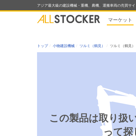
アジア最大級の建設機械・重機、農機、運搬車両の売買サイ
マーケット
トップ
小物建設機械
ツルミ（鶴見）
ツルミ（鶴見） H
この製品は取り扱
って探