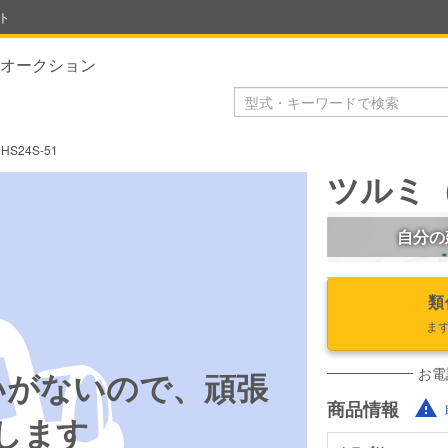
ト
オークション
S24S-51
ツルミ（鶴
自分の
類
ま
お電
いがないので、頑張
商品情報
します