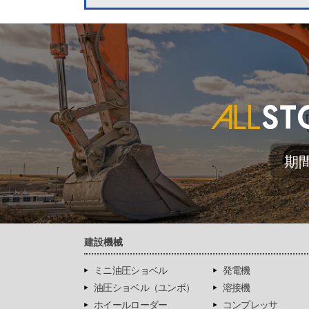
期
建設機械
ミニ油圧ショベル
発電機
油圧ショベル（ユンボ）
溶接機
ホイールローダー
コンプレッサ