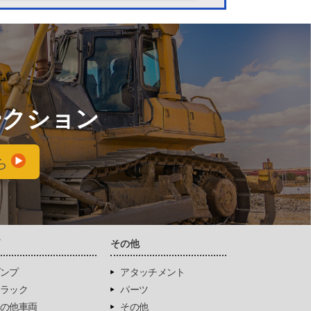
ークション
ら
両
その他
ンプ
アタッチメント
ラック
パーツ
の他車両
その他