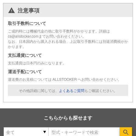
注意事項
取引手数料について
ご成約時には機械代金の他に取引手数料がかかります。詳細は
cs@allstocker.comまでお問い合わせください。
なお、日本国内から購入される場合、上記取引手数料には別途消費税がか
かります。
支払通貨について
支払通貨は日本円のみになります。
運送手配について
運送費のお見積については ALLSTOCKER へお問い合わせください。
その他詳細に関しては、
よくあるご質問
もご確認ください。
こちらからも探せます
Se