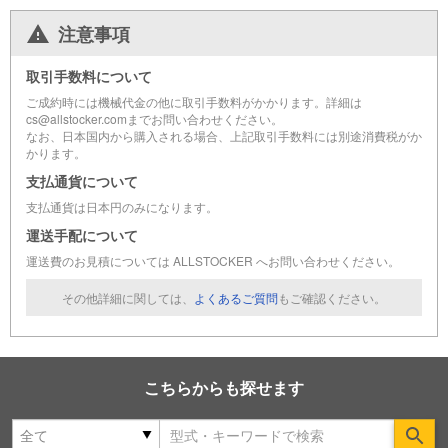
注意事項
取引手数料について
ご成約時には機械代金の他に取引手数料がかかります。詳細は
cs@allstocker.comまでお問い合わせください。
なお、日本国内から購入される場合、上記取引手数料には別途消費税がか
かります。
支払通貨について
支払通貨は日本円のみになります。
運送手配について
運送費のお見積については ALLSTOCKER へお問い合わせください。
その他詳細に関しては、
よくあるご質問
もご確認ください。
こちらからも探せます
Se