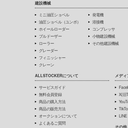
建設機械
ミニ油圧ショベル
発電機
油圧ショベル（ユンボ）
溶接機
ホイールローダー
コンプレッサ
ブルドーザー
小物建設機械
ローラー
その他建設機械
グレーダー
フィニッシャー
クレーン
ALLSTOCKERについて
メディ
サービスガイド
Face
無料会員登録
X(旧Tw
商品の購入方法
YouT
商品の販売方法
TikTo
オークションについて
LINE
よくあるご質問
その他