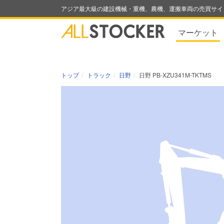
アジア最大級の建設機械・重機、農機、運搬車両の売買サイ
マーケット
トップ
トラック
日野
日野 PB-XZU341M-TKTMS