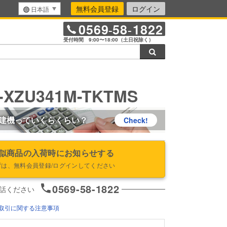
無料会員登録
ログイン
日本語
0569
58
1822
-
-
受付時間 9:00〜18:00（土日祝除く）
検索
-XZU341M-TKTMS
建機っていくらくらい？
Check!
似商品の入荷時にお知らせする
ずは、無料会員登録/ログインしてください
0569-58-1822
話ください
取引に関する注意事項