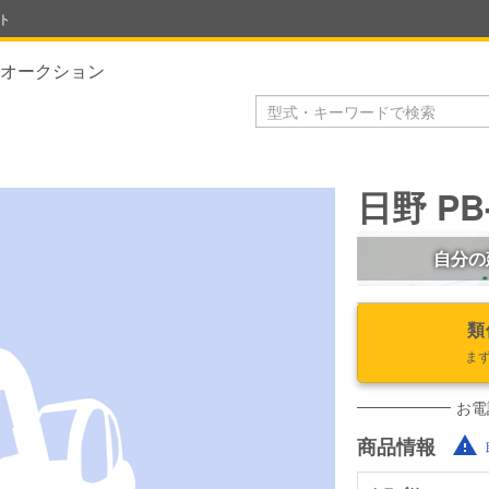
ト
オークション
日野 PB
自分の
類
ま
お電
商品情報