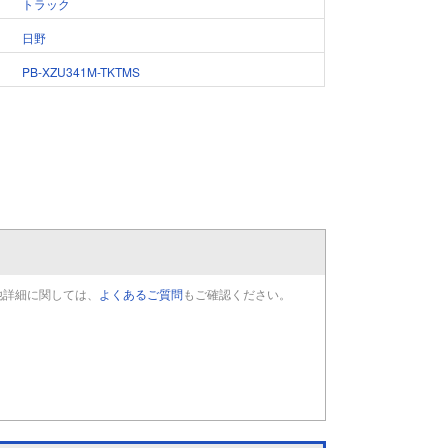
トラック
日野
PB-XZU341M-TKTMS
他詳細に関しては、
よくあるご質問
もご確認ください。