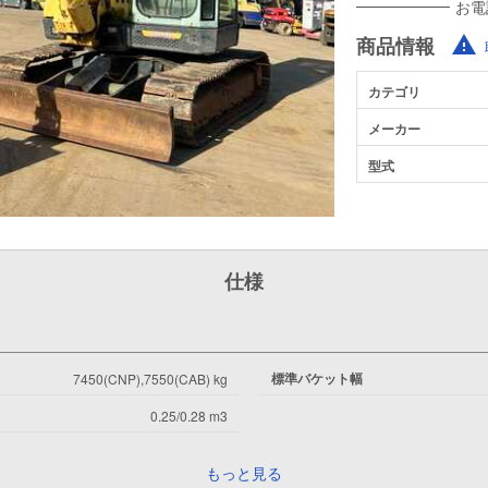
お電
商品情報
カテゴリ
メーカー
型式
仕様
標準バケット幅
7450(CNP),7550(CAB) kg
0.25/0.28 m3
もっと見る