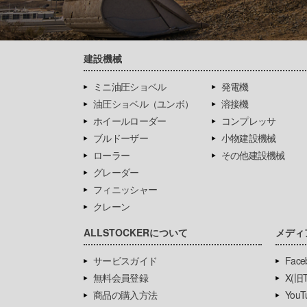
建設機械
ミニ油圧ショベル
発電機
油圧ショベル（ユンボ）
溶接機
ホイールローダー
コンプレッサ
ブルドーザー
小物建設機械
ローラー
その他建設機械
グレーダー
フィニッシャー
クレーン
ALLSTOCKERについて
メディ
サービスガイド
Face
無料会員登録
X(旧Tw
商品の購入方法
YouT