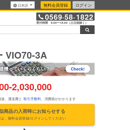
無料会員登録
ログイン
日本語
0569
58
1822
-
-
受付時間 9:00〜18:00（土日祝除く）
検索
VIO70-3A
建機っていくらくらい？
Check!
000
-
2,030,000
別途、運送費と
取引手数料
、消費税がかかります
似商品の入荷時にお知らせする
ずは、無料会員登録/ログインしてください