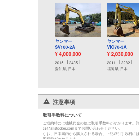
ヤンマー
ヤンマー
SV100-2A
VIO70-3A
¥ 4,000,000
¥ 2,030,000
2015
2435
2011
3282
愛知県, 日本
福岡県, 日本
注意事項
取引手数料について
ご成約時には機械代金の他に取引手数料がかかります。
cs@allstocker.comまでお問い合わせください。
なお、日本国内から購入される場合、上記取引手数料に
消費税がかかります。