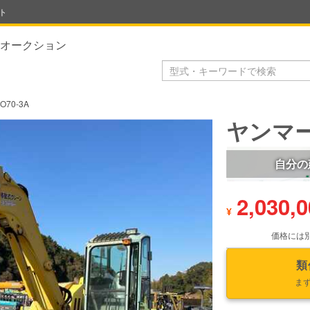
ト
オークション
O70-3A
ヤンマー 
自分の
2,030,
¥
価格には
類
ま