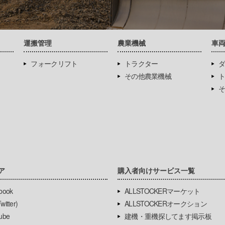
運搬管理
農業機械
車
フォークリフト
トラクター
ダ
その他農業機械
ト
そ
ア
購入者向けサービス一覧
book
ALLSTOCKERマーケット
itter)
ALLSTOCKERオークション
ube
建機・重機探してます掲示板