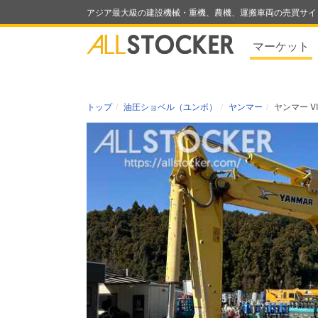
アジア最大級の建設機械・重機、農機、運搬車両の売買サイ
マーケット
トップ
油圧ショベル（ユンボ）
ヤンマー
ヤンマー VI