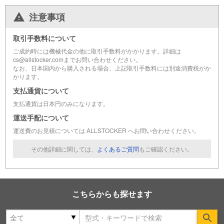
注意事項
取引手数料について
ご成約時には機械代金の他に取引手数料がかかります。詳細は
cs@allstocker.comまでお問い合わせください。
なお、日本国内から購入される場合、上記取引手数料には別途消費税がか
かります。
支払通貨について
支払通貨は日本円のみになります。
運送手配について
運送費のお見積については ALLSTOCKER へお問い合わせください。
その他詳細に関しては、
よくあるご質問
もご確認ください。
こちらからも探せます
Se