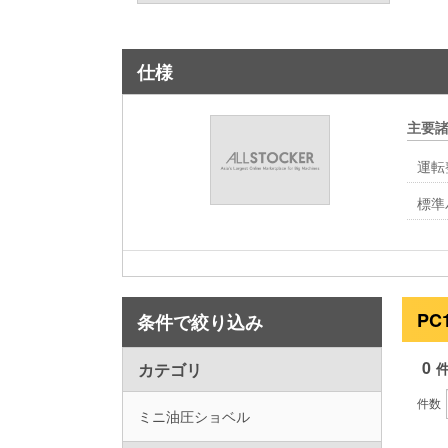
仕様
主要
運転
標準
PC
条件で絞り込み
0
カテゴリ
件数
ミニ油圧ショベル