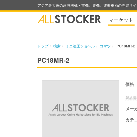
アジア最大級の建設機械・重機、農機、運搬車両の売買サイ
マーケット
トップ
検索
ミニ油圧ショベル
コマツ
PC18MR-2
PC18MR-2
価格
製品情
メー
カテ