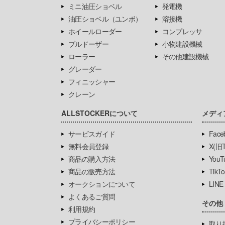
ミニ油圧ショベル
発電機
油圧ショベル（ユンボ）
溶接機
ホイールローダー
コンプレッサ
ブルドーザー
小物建設機械
ローラー
その他建設機械
グレーダー
フィニッシャー
クレーン
ALLSTOCKERについて
メディ
サービスガイド
Face
無料会員登録
X(旧Tw
商品の購入方法
YouT
商品の販売方法
TikTo
オークションについて
LINE
よくあるご質問
その他
利用規約
プライバシーポリシー
取り