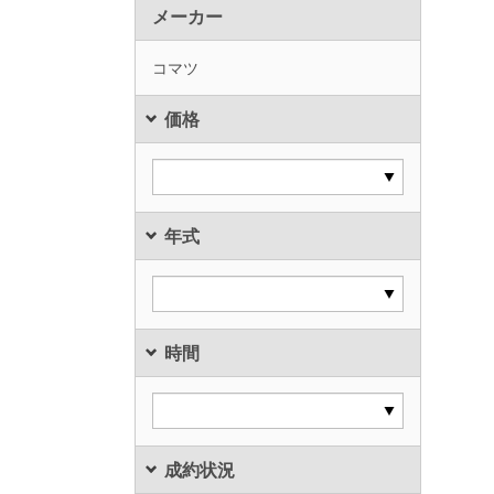
メーカー
コマツ
価格
年式
時間
成約状況