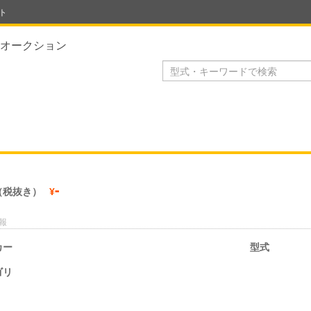
ト
オークション
-
（税抜き）
¥
報
カー
型式
ゴリ