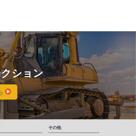
ークション
ら
両
その他