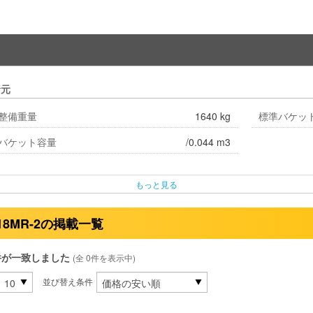
諸元
整備重量
1640 kg
標準バケッ
バケット容量
/0.044 m3
もっと見る
18MR-2の掲載一覧
件が一致しました
(全 0件を表示中)
並び替え条件