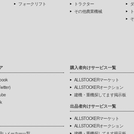
フォークリフト
トラクター
ダ
その他農業機械
ト
そ
ア
購入者向けサービス一覧
book
ALLSTOCKERマーケット
itter)
ALLSTOCKERオークション
ube
建機・重機探してます掲示板
k
出品者向けサービス一覧
ALLSTOCKERマーケット
ALLSTOCKERオークション
扱いメーカー一覧
建機・重機探してます掲示板