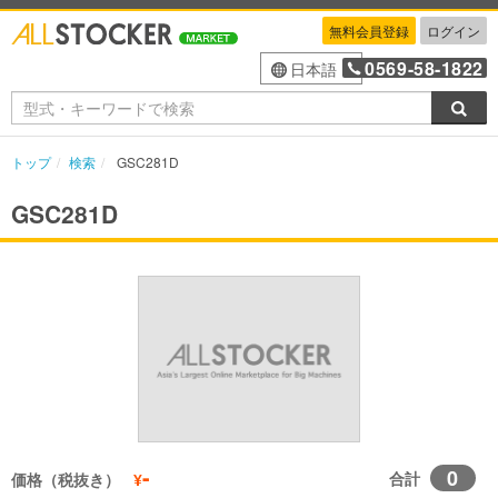
無料会員登録
ログイン
0569-58-1822
日本語
検索
トップ
検索
GSC281D
GSC281D
-
0
合計
価格（税抜き）
¥