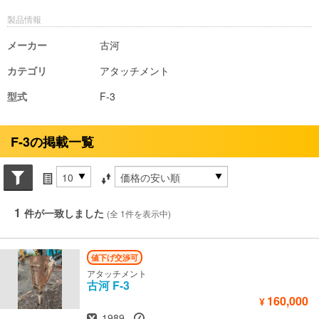
製品情報
メーカー
古河
カテゴリ
アタッチメント
型式
F-3
F-3の掲載一覧
Search conditions
件数
並び替え条件
1
件が一致しました
(全 1件を表示中)
値下げ交渉可
アタッチメント
古河
F-3
160,000
¥
年式
時間
1989
-