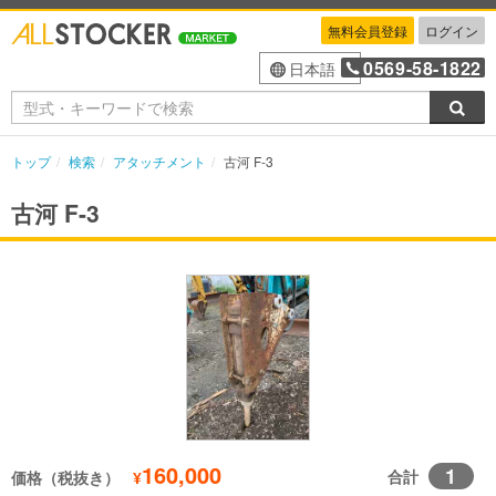
無料会員登録
ログイン
0569-58-1822
日本語
検索
トップ
検索
アタッチメント
古河 F-3
古河 F-3
160,000
1
合計
価格（税抜き）
¥