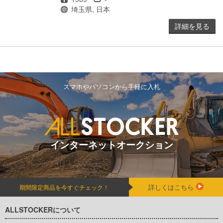
場所
埼玉県, 日本
詳細を見る
スマホやパソコンから手軽に入札
インターネットオークション
詳しくはこちら
期間限定商品を今すぐチェック！
ALLSTOCKERについて