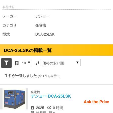
製品情報
メーカー
デンヨー
カテゴリ
発電機
型式
DCA-25LSK
DCA-25LSKの掲載一覧
Search conditions
件数
並び替え条件
1
件が一致しました
(全 1件を表示中)
発電機
デンヨー
DCA-25LSK
Ask the Price
年式
時間
2025
0 時間
場所
岐阜県, 日本