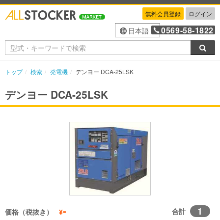
無料会員登録
ログイン
0569-58-1822
日本語
検索
トップ
検索
発電機
デンヨー DCA-25LSK
デンヨー DCA-25LSK
-
1
合計
価格（税抜き）
¥