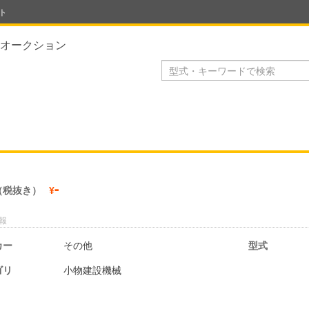
ト
オークション
-
（税抜き）
¥
報
カー
その他
型式
ゴリ
小物建設機械