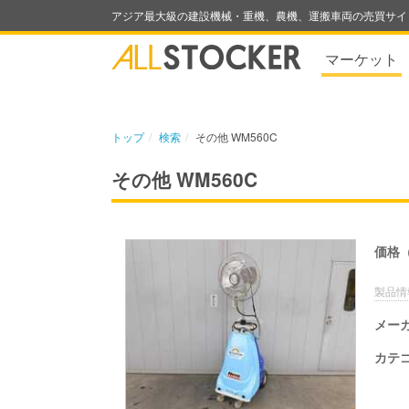
アジア最大級の建設機械・重機、農機、運搬車両の売買サイ
マーケット
トップ
検索
その他 WM560C
その他 WM560C
価格
製品情
メー
カテ