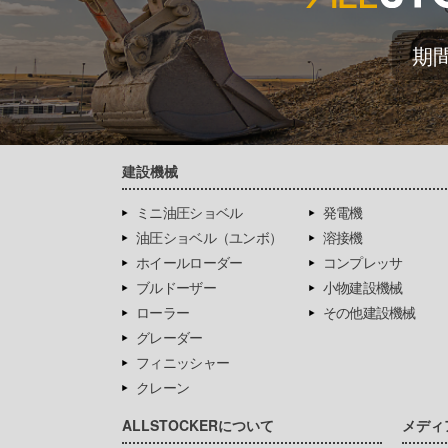
期
建設機械
ミニ油圧ショベル
発電機
油圧ショベル（ユンボ）
溶接機
ホイールローダー
コンプレッサ
ブルドーザー
小物建設機械
ローラー
その他建設機械
グレーダー
フィニッシャー
クレーン
ALLSTOCKERについて
メディ