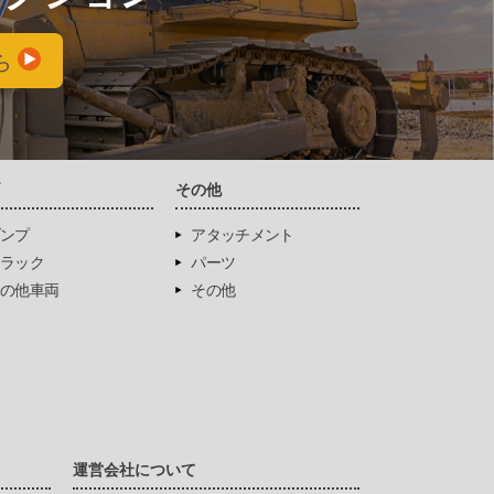
ら
両
その他
ンプ
アタッチメント
ラック
パーツ
の他車両
その他
運営会社について