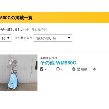
560Cの掲載一覧
件が一致しました
(全 1件を表示中)
並び替え条件
小物建設機械
その他
WM560C
年式
時間
場所
-
-
愛知県, 日本