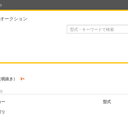
ト
オークション
-
（税抜き）
¥
報
カー
型式
ゴリ