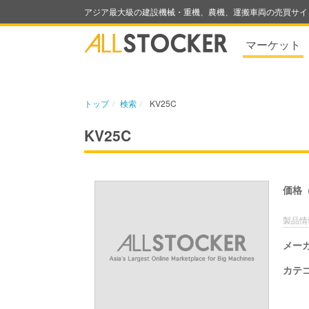
アジア最大級の建設機械・重機、農機、運搬車両の売買サイ
マーケット
トップ
検索
KV25C
KV25C
価格
製品情
メー
カテ