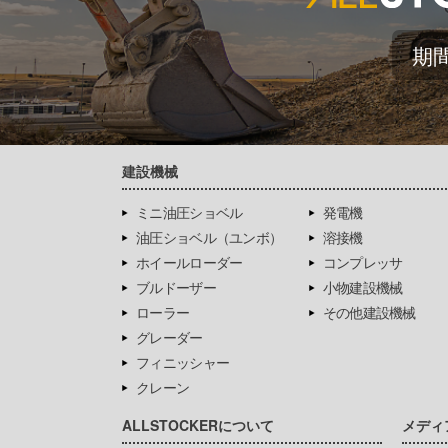
期
建設機械
ミニ油圧ショベル
発電機
油圧ショベル（ユンボ）
溶接機
ホイールローダー
コンプレッサ
ブルドーザー
小物建設機械
ローラー
その他建設機械
グレーダー
フィニッシャー
クレーン
ALLSTOCKERについて
メディ