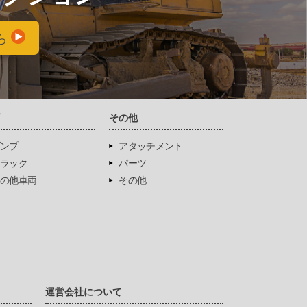
ら
両
その他
ンプ
アタッチメント
ラック
パーツ
の他車両
その他
運営会社について