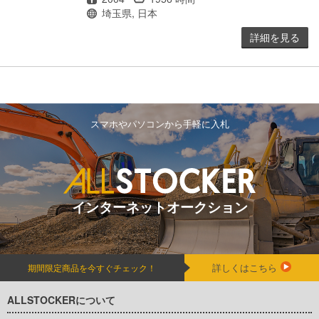
場所
埼玉県, 日本
詳細を見る
スマホやパソコンから手軽に入札
インターネットオークション
詳しくはこちら
期間限定商品を今すぐチェック！
ALLSTOCKERについて