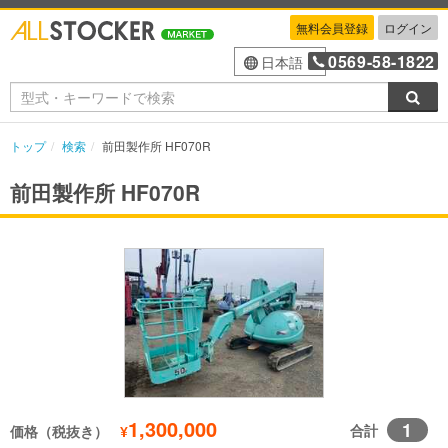
無料会員登録
ログイン
0569-58-1822
日本語
検索
トップ
検索
前田製作所 HF070R
前田製作所 HF070R
1,300,000
1
合計
価格（税抜き）
¥