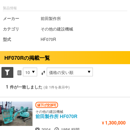
製品情報
メーカー
前田製作所
カテゴリ
その他の建設機械
型式
HF070R
HF070Rの掲載一覧
Search conditions
件数
並び替え条件
1
件が一致しました
(全 1件を表示中)
値下げ交渉可
その他の建設機械
前田製作所
HF070R
1,300,000
¥
年式
時間
2004
1956 時間