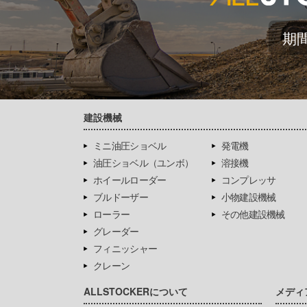
期
建設機械
ミニ油圧ショベル
発電機
油圧ショベル（ユンボ）
溶接機
ホイールローダー
コンプレッサ
ブルドーザー
小物建設機械
ローラー
その他建設機械
グレーダー
フィニッシャー
クレーン
ALLSTOCKERについて
メディ