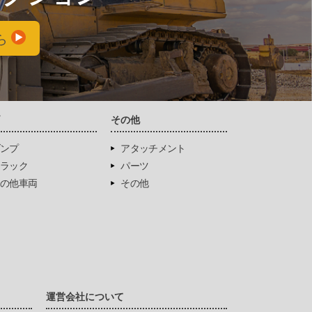
ら
両
その他
ンプ
アタッチメント
ラック
パーツ
の他車両
その他
運営会社について