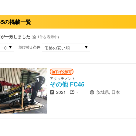
45の掲載一覧
件が一致しました
(全 1件を表示中)
並び替え条件
値下げ交渉可
アタッチメント
その他
FC45
年式
時間
場所
2021
-
茨城県, 日本