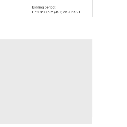
Bidding period: 

Until 3:00 p.m.(JST) on June 21.