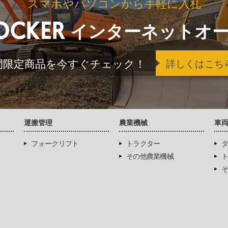
スマホやパソコンから手軽に入札
インターネットオ
間限定商品を今すぐチェック！
詳しくはこち
運搬管理
農業機械
車
フォークリフト
トラクター
ダ
その他農業機械
ト
そ