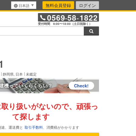
無料会員登録
ログイン
日本語
0569
58
1822
-
-
受付時間 9:00〜18:00（土日祝除く）
検索
きます。
1
静岡県, 日本
未鑑定
建機っていくらくらい？
Check!
は取り扱いがないので、頑張っ
て探します
別途、運送費と
取引手数料
、消費税がかかります