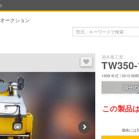
ト
オークション
酒井重工業
ログイン後にお気に入り登録で
TW350-
1999
年式
3010
時間
自分の
この製品
Next
価格には