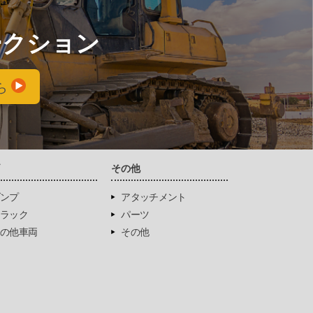
ークション
ら
両
その他
ンプ
アタッチメント
ラック
パーツ
の他車両
その他