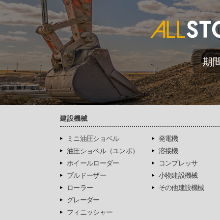
期
建設機械
ミニ油圧ショベル
発電機
油圧ショベル（ユンボ）
溶接機
ホイールローダー
コンプレッサ
ブルドーザー
小物建設機械
ローラー
その他建設機械
グレーダー
フィニッシャー