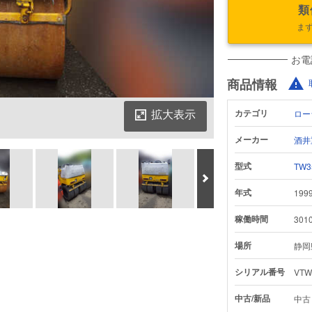
類
ま
お電
商品情報
拡大表示
カテゴリ
ロー
メーカー
酒井
型式
TW3
次へ
年式
199
鑑定書をダウンロード
稼働時間
301
場所
静岡
シリアル番号
VTW
中古/新品
中古