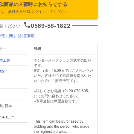
似商品の入荷時にお知らせする
ずは、無料会員登録/ログインしてください
0569-58-1822
話ください
取引に関する注意事項
詳細
ラー
重工業
テンダーオークション方式での出品
です。

6/21（水）15:00までにご入札いただ
50-1
いたお客様の中で最高値を提示いた
だいた方にご販売予定です。

9
※詳しくはお電話（0120-070-605）
0
にてお問い合わせください。

※表示金額は希望金額です。

県, 日本
14-103**
This item can be purchased by 
bidding and the person who made 
the highest bid wins.
