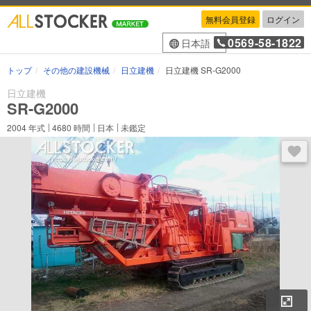
無料会員登録
ログイン
0569-58-1822
日本語
トップ
その他の建設機械
日立建機
日立建機 SR-G2000
日立建機
SR-G2000
2004
年式
4680
時間
日本
未鑑定
ログ
拡