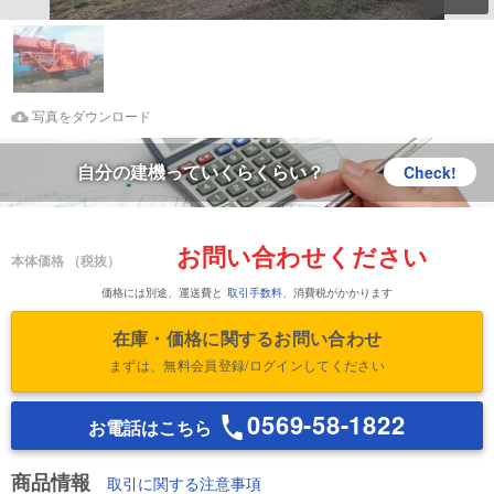
Download Images
鑑定書をダウンロード
写真をダウンロード
自分の建機っていくらくらい？
Check!
お問い合わせください
本体価格
（税抜）
価格には別途、運送費と
取引手数料
、消費税がかかります
在庫・価格に関するお問い合わせ
まずは、無料会員登録/ログインしてください
0569-58-1822
お電話はこちら
商品情報
取引に関する注意事項