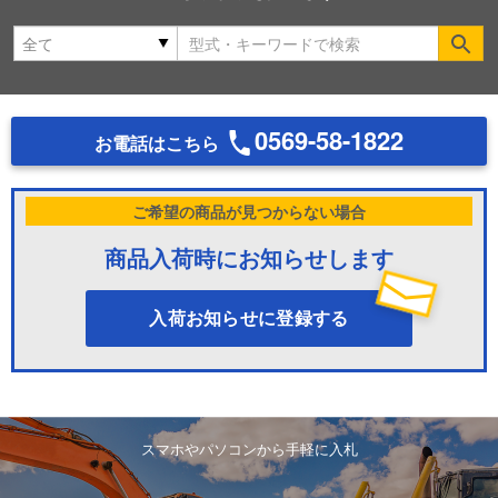
Se
0569-58-1822
お電話はこちら
ご希望の商品が見つからない場合
商品入荷時にお知らせします
入荷お知らせに登録する
スマホやパソコンから手軽に入札