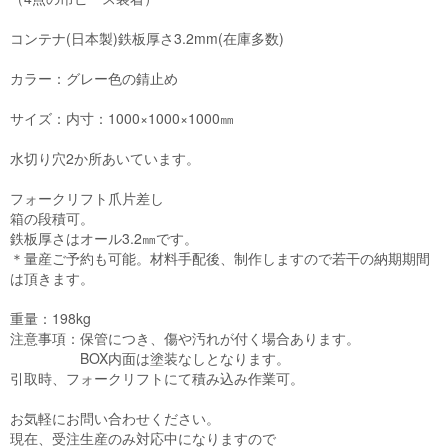
コンテナ(日本製)鉄板厚さ3.2mm(在庫多数)

カラー：グレー色の錆止め

サイズ：内寸：1000×1000×1000㎜

水切り穴2か所あいています。

フォークリフト爪片差し

箱の段積可。

鉄板厚さはオール3.2㎜です。

＊量産ご予約も可能。材料手配後、制作しますので若干の納期期間
は頂きます。

重量：198kg

注意事項：保管につき、傷や汚れが付く場合あります。

      　　　 BOX内面は塗装なしとなります。

引取時、フォークリフトにて積み込み作業可。

お気軽にお問い合わせください。

現在、受注生産のみ対応中になりますので
