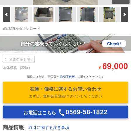
Prev
次
Download Images
鑑定書をダウンロード
写真をダウンロード
自分の建機っていくらくらい？
Check!
通貨変換を開く
69,000
¥
本体価格
（税抜）
価格には別途、運送費と
取引手数料
、消費税がかかります
在庫・価格に関するお問い合わせ
まずは、無料会員登録/ログインしてください
0569-58-1822
お電話はこちら
商品情報
取引に関する注意事項