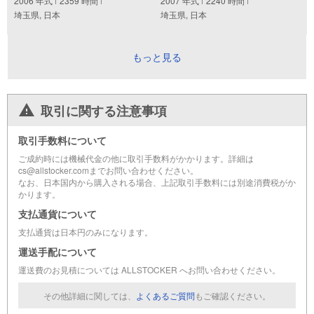
2006
年式
2359
時間
2007
年式
2240
時間
埼玉県, 日本
埼玉県, 日本
もっと見る
取引に関する注意事項
取引手数料について
ご成約時には機械代金の他に取引手数料がかかります。詳細は
cs@allstocker.comまでお問い合わせください。
なお、日本国内から購入される場合、上記取引手数料には別途消費税がか
かります。
支払通貨について
支払通貨は日本円のみになります。
運送手配について
運送費のお見積については ALLSTOCKER へお問い合わせください。
その他詳細に関しては、
よくあるご質問
もご確認ください。