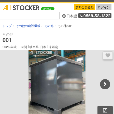
無料会員登録
ログイン
0569-58-1822
日本語
トップ
その他の建設機械
その他
その他 001
その他
001
2026
年式
-
時間
岐阜県, 日本
未鑑定
ログ
拡