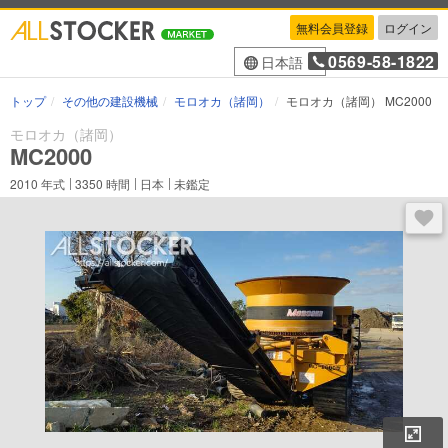
無料会員登録
ログイン
0569-58-1822
日本語
トップ
その他の建設機械
モロオカ（諸岡）
モロオカ（諸岡） MC2000
モロオカ（諸岡）
MC2000
2010
年式
3350
時間
日本
未鑑定
ログ
拡