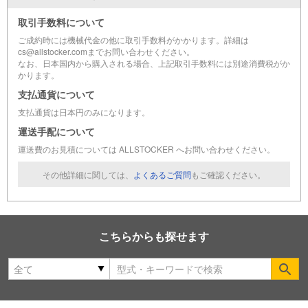
取引手数料について
ご成約時には機械代金の他に取引手数料がかかります。詳細は
cs@allstocker.comまでお問い合わせください。
なお、日本国内から購入される場合、上記取引手数料には別途消費税がか
かります。
支払通貨について
支払通貨は日本円のみになります。
運送手配について
運送費のお見積については ALLSTOCKER へお問い合わせください。
その他詳細に関しては、
よくあるご質問
もご確認ください。
こちらからも探せます
Se