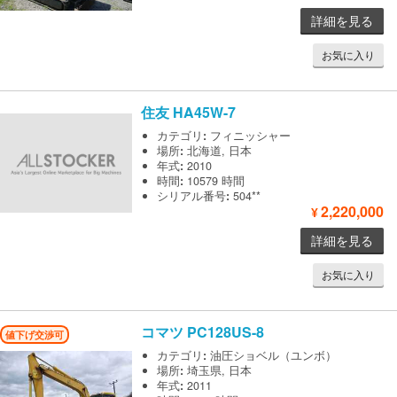
詳細を見る
お気に入り
住友
HA45W-7
カテゴリ
:
フィニッシャー
場所
:
北海道, 日本
年式
:
2010
時間
:
10579 時間
シリアル番号
:
504**
2,220,000
¥
詳細を見る
お気に入り
コマツ
PC128US-8
値下げ交渉可
カテゴリ
:
油圧ショベル（ユンボ）
場所
:
埼玉県, 日本
年式
:
2011