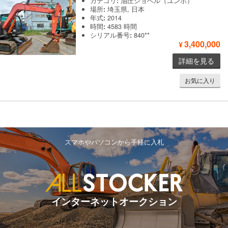
カテゴリ
:
油圧ショベル（ユンボ）
場所
:
埼玉県, 日本
年式
:
2014
時間
:
4583 時間
シリアル番号
:
840**
3,400,000
¥
詳細を見る
お気に入り
スマホやパソコンから手軽に入札
インターネットオークション