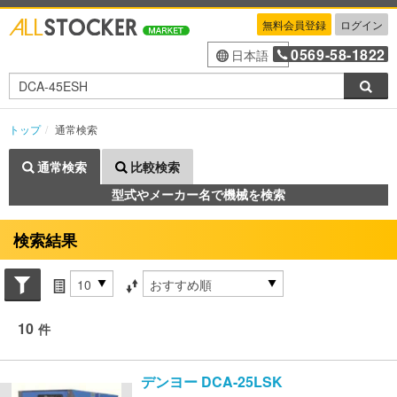
無料会員登録
ログイン
0569-58-1822
日本語
検索
トップ
通常検索
通常検索
比較検索
型式やメーカー名で機械を検索
検索結果
Search conditions
件数
並び替え条件
10
件
デンヨー
DCA-25LSK