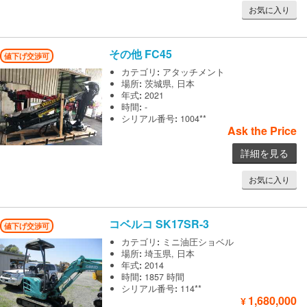
お気に入り
その他
FC45
値下げ交渉可
カテゴリ
:
アタッチメント
場所
:
茨城県, 日本
年式
:
2021
時間
:
-
シリアル番号
:
1004**
Ask the Price
詳細を見る
お気に入り
コベルコ
SK17SR-3
値下げ交渉可
カテゴリ
:
ミニ油圧ショベル
場所
:
埼玉県, 日本
年式
:
2014
時間
:
1857 時間
シリアル番号
:
114**
1,680,000
¥