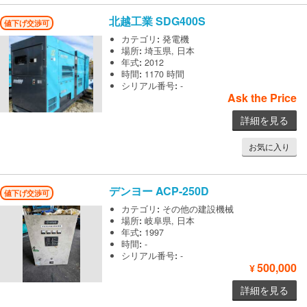
北越工業
SDG400S
値下げ交渉可
カテゴリ
:
発電機
場所
:
埼玉県, 日本
年式
:
2012
時間
:
1170 時間
シリアル番号
:
-
Ask the Price
詳細を見る
お気に入り
デンヨー
ACP-250D
値下げ交渉可
カテゴリ
:
その他の建設機械
場所
:
岐阜県, 日本
年式
:
1997
時間
:
-
シリアル番号
:
-
500,000
¥
詳細を見る