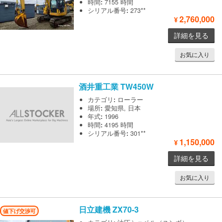
時間
:
7155 時間
シリアル番号
:
273**
2,760,000
¥
詳細を見る
お気に入り
酒井重工業
TW450W
カテゴリ
:
ローラー
場所
:
愛知県, 日本
年式
:
1996
時間
:
4195 時間
シリアル番号
:
301**
1,150,000
¥
詳細を見る
お気に入り
日立建機
ZX70-3
値下げ交渉可