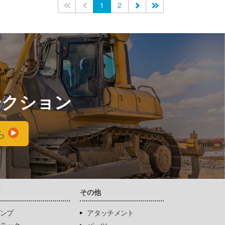
<<
<
1
2
>
>>
ークション
ら
両
その他
ンプ
アタッチメント