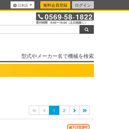
無料会員登録
ログイン
日本語
0569
58
1822
-
-
受付時間 9:00〜18:00（土日祝除く）
検索
型式やメーカー名で機械を検索
<<
<
1
2
>
>>
値下げ交渉可