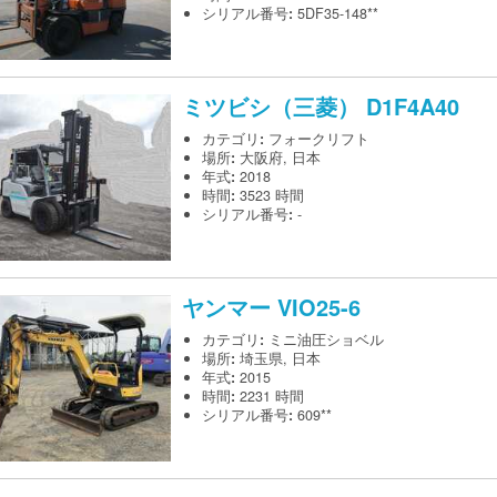
シリアル番号
:
5DF35-148**
ミツビシ（三菱）
D1F4A40
カテゴリ
:
フォークリフト
場所
:
大阪府, 日本
年式
:
2018
時間
:
3523 時間
シリアル番号
:
-
ヤンマー
VIO25-6
カテゴリ
:
ミニ油圧ショベル
場所
:
埼玉県, 日本
年式
:
2015
時間
:
2231 時間
シリアル番号
:
609**