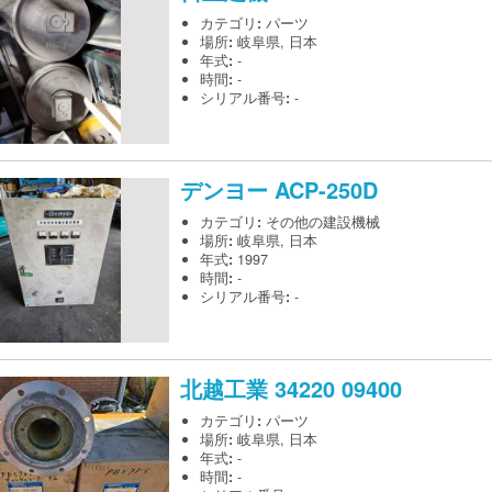
カテゴリ
:
パーツ
場所
:
岐阜県, 日本
年式
:
-
時間
:
-
シリアル番号
:
-
デンヨー
ACP-250D
カテゴリ
:
その他の建設機械
場所
:
岐阜県, 日本
年式
:
1997
時間
:
-
シリアル番号
:
-
北越工業
34220 09400
カテゴリ
:
パーツ
場所
:
岐阜県, 日本
年式
:
-
時間
:
-