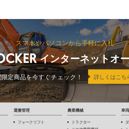
スマホやパソコンから手軽に入札
インターネットオ
間限定商品を今すぐチェック！
詳しくはこち
運搬管理
農業機械
車
フォークリフト
トラクター
ダ