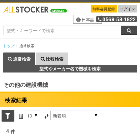
無料会員登録
ログイン
0569-58-1822
日本語
検索
トップ
通常検索
通常検索
比較検索
型式やメーカー名で機械を検索
その他の建設機械
検索結果
Search conditions
件数
並び替え条件
4
件