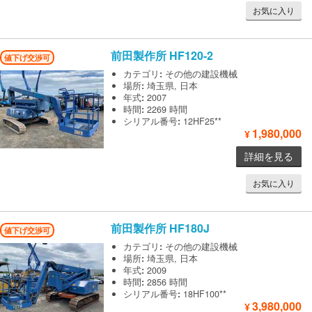
お気に入り
前田製作所
HF120-2
値下げ交渉可
カテゴリ
:
その他の建設機械
場所
:
埼玉県, 日本
年式
:
2007
時間
:
2269 時間
シリアル番号
:
12HF25**
1,980,000
¥
詳細を見る
お気に入り
前田製作所
HF180J
値下げ交渉可
カテゴリ
:
その他の建設機械
場所
:
埼玉県, 日本
年式
:
2009
時間
:
2856 時間
シリアル番号
:
18HF100**
3,980,000
¥