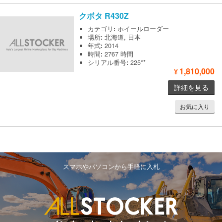
クボタ
R430Z
カテゴリ
:
ホイールローダー
場所
:
北海道, 日本
年式
:
2014
時間
:
2767 時間
シリアル番号
:
225**
1,810,000
¥
詳細を見る
お気に入り
スマホやパソコンから手軽に入札