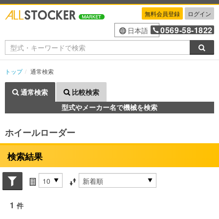
無料会員登録
ログイン
0569-58-1822
日本語
検索
トップ
通常検索
通常検索
比較検索
型式やメーカー名で機械を検索
ホイールローダー
検索結果
Search conditions
件数
並び替え条件
1
件