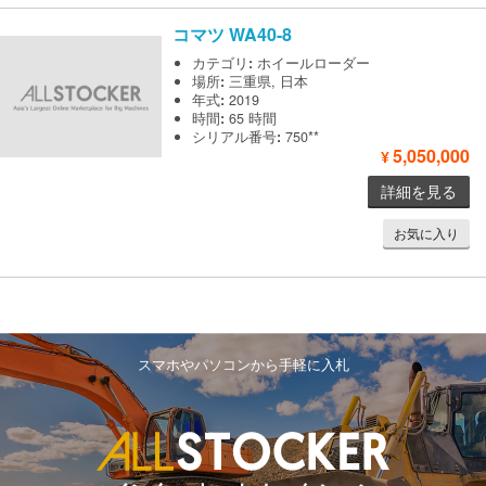
コマツ
WA40-8
カテゴリ
:
ホイールローダー
場所
:
三重県, 日本
年式
:
2019
時間
:
65 時間
シリアル番号
:
750**
5,050,000
¥
詳細を見る
お気に入り
スマホやパソコンから手軽に入札