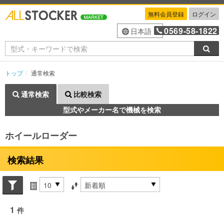
無料会員登録
ログイン
0569-58-1822
日本語
検索
トップ
通常検索
通常検索
比較検索
型式やメーカー名で機械を検索
ホイールローダー
検索結果
Search conditions
件数
並び替え条件
1
件