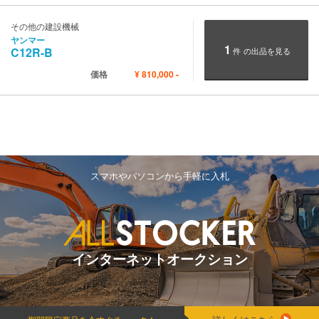
その他の建設機械
ヤンマー
1
C12R-B
件
の出品を見る
価格
¥
810,000
-
スマホやパソコンから手軽に入札
インターネットオークション