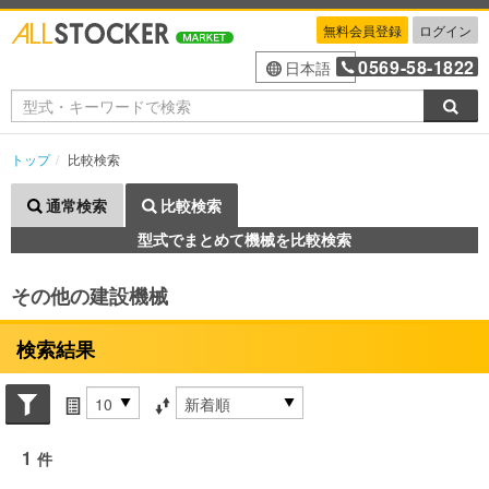
無料会員登録
ログイン
0569-58-1822
日本語
検索
トップ
比較検索
通常検索
比較検索
型式でまとめて機械を比較検索
その他の建設機械
検索結果
Search conditions
件数
並び替え条件
1
件