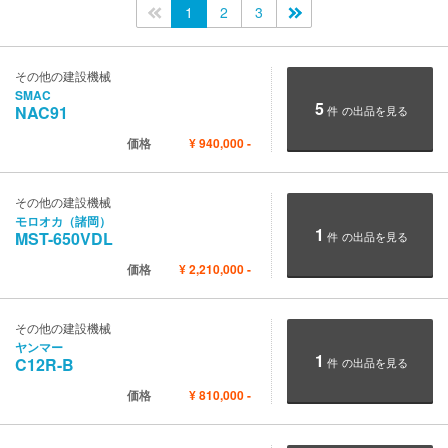
<<
1
2
3
>>
その他の建設機械
SMAC
5
NAC91
件
の出品を見る
価格
¥
940,000
-
その他の建設機械
モロオカ（諸岡）
1
MST-650VDL
件
の出品を見る
価格
¥
2,210,000
-
その他の建設機械
ヤンマー
1
C12R-B
件
の出品を見る
価格
¥
810,000
-