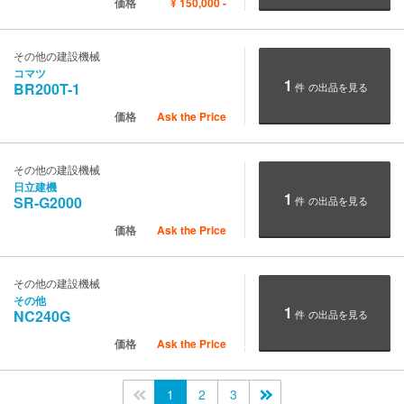
価格
¥
150,000
-
その他の建設機械
コマツ
1
BR200T-1
件
の出品を見る
価格
Ask the Price
その他の建設機械
日立建機
1
SR-G2000
件
の出品を見る
価格
Ask the Price
その他の建設機械
その他
1
NC240G
件
の出品を見る
価格
Ask the Price
<<
1
2
3
>>