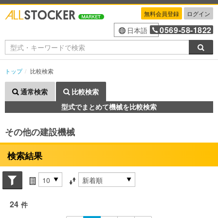
無料会員登録
ログイン
0569-58-1822
日本語
検索
トップ
比較検索
通常検索
比較検索
型式でまとめて機械を比較検索
その他の建設機械
検索結果
Search conditions
件数
並び替え条件
24
件