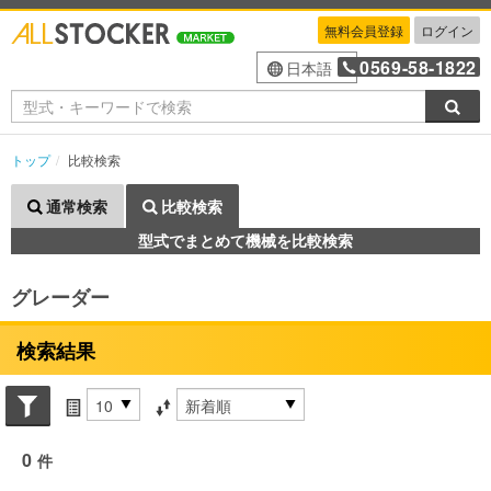
無料会員登録
ログイン
0569-58-1822
日本語
検索
トップ
比較検索
通常検索
比較検索
型式でまとめて機械を比較検索
グレーダー
検索結果
Search conditions
件数
並び替え条件
0
件