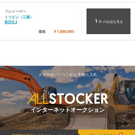
ブルドーザー
ミツビシ（三菱）
1
BD2J
件
の出品を見る
価格
¥
1,580,000
-
スマホやパソコンから手軽に入札
インターネットオークション