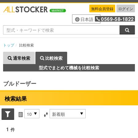
無料会員登録
ログイン
0569-58-1822
日本語
検索
トップ
比較検索
通常検索
比較検索
型式でまとめて機械を比較検索
ブルドーザー
検索結果
Search conditions
件数
並び替え条件
1
件