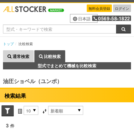
無料会員登録
ログイン
0569-58-1822
日本語
検索
トップ
比較検索
通常検索
比較検索
型式でまとめて機械を比較検索
油圧ショベル（ユンボ）
検索結果
Search conditions
件数
並び替え条件
3
件