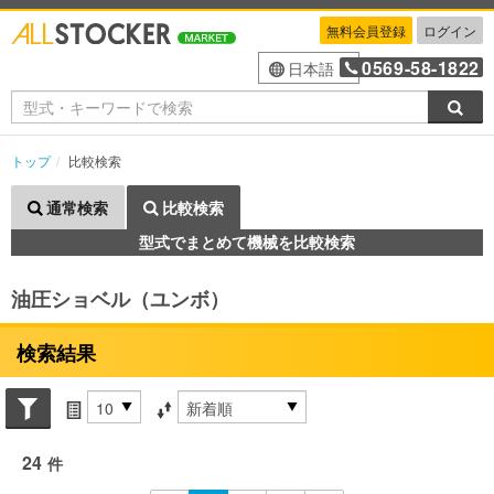
無料会員登録
ログイン
0569-58-1822
日本語
検索
トップ
比較検索
通常検索
比較検索
型式でまとめて機械を比較検索
油圧ショベル（ユンボ）
検索結果
Search conditions
件数
並び替え条件
24
件