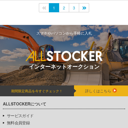
<<
1
2
3
>>
スマホやパソコンから手軽に入札
インターネットオークション
詳しくはこちら
期間限定商品を今すぐチェック！
ALLSTOCKERについて
サービスガイド
無料会員登録