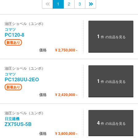
<<
1
2
3
>>
油圧ショベル（ユンボ）
コマツ
PC120-8
1
件
の出品を見る
新着あり
価格
¥
2,750,000
-
油圧ショベル（ユンボ）
コマツ
PC128UU-2EO
1
件
の出品を見る
新着あり
価格
¥
2,420,000
-
油圧ショベル（ユンボ）
日立建機
4
ZX75US-5B
件
の出品を見る
価格
¥
3,600,000
-