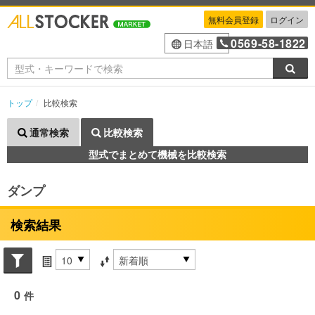
無料会員登録
ログイン
0569-58-1822
日本語
検索
トップ
比較検索
通常検索
比較検索
型式でまとめて機械を比較検索
ダンプ
検索結果
Search conditions
件数
並び替え条件
0
件