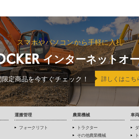
スマホやパソコンから手軽に入札
インターネットオ
間限定商品を今すぐチェック！
詳しくはこち
運搬管理
農業機械
車
フォークリフト
トラクター
ダ
その他農業機械
ト