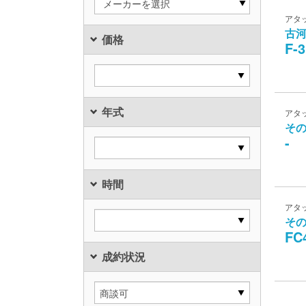
メーカーを選択
アタ
古
価格
F-3
年式
アタ
そ
-
時間
アタ
そ
FC
成約状況