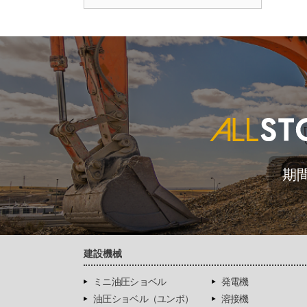
期
建設機械
ミニ油圧ショベル
発電機
油圧ショベル（ユンボ）
溶接機