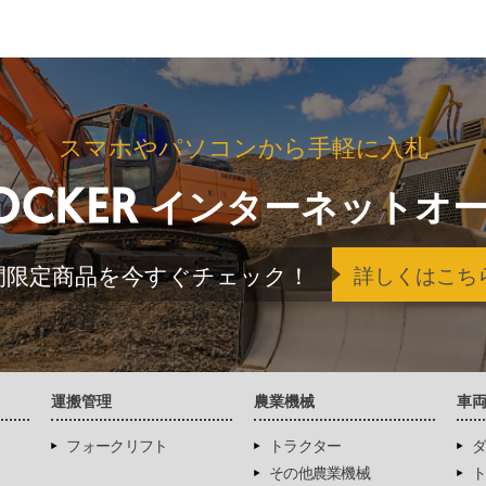
スマホやパソコンから手軽に入札
インターネットオ
間限定商品を今すぐチェック！
詳しくはこち
運搬管理
農業機械
車
フォークリフト
トラクター
ダ
その他農業機械
ト