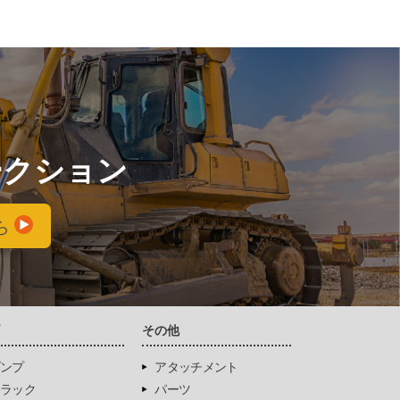
ークション
ら
両
その他
ンプ
アタッチメント
ラック
パーツ