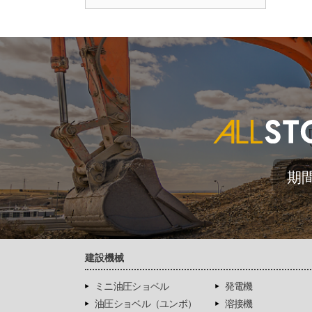
期
建設機械
ミニ油圧ショベル
発電機
油圧ショベル（ユンボ）
溶接機