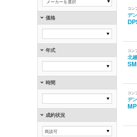
メーカーを選択
コン
デ
価格
DP
年式
コン
北
SM
時間
コン
デ
MP
成約状況