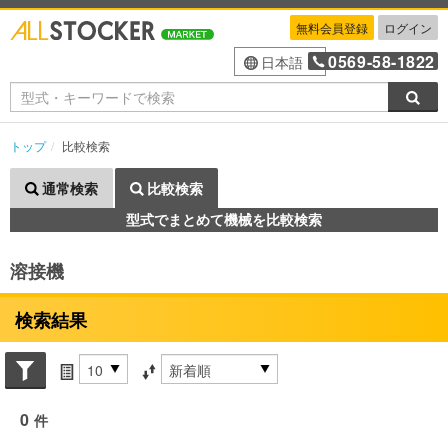
無料会員登録
ログイン
0569-58-1822
日本語
検索
トップ
比較検索
通常検索
比較検索
型式でまとめて機械を比較検索
溶接機
検索結果
Search conditions
件数
並び替え条件
0
件