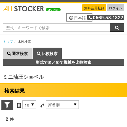
無料会員登録
ログイン
0569-58-1822
日本語
検索
トップ
比較検索
通常検索
比較検索
型式でまとめて機械を比較検索
ミニ油圧ショベル
検索結果
Search conditions
件数
並び替え条件
2
件