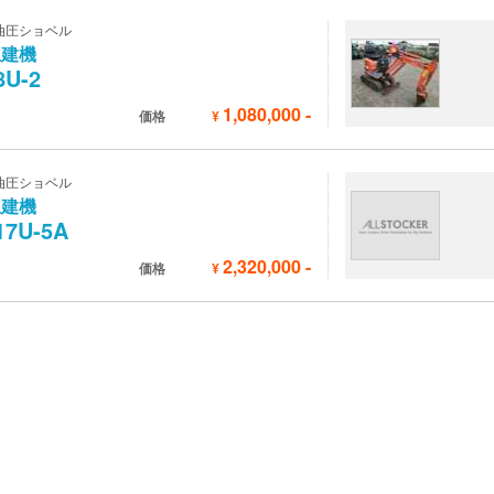
油圧ショベル
立建機
8U-2
1,080,000
-
価格
¥
油圧ショベル
立建機
17U-5A
2,320,000
-
価格
¥