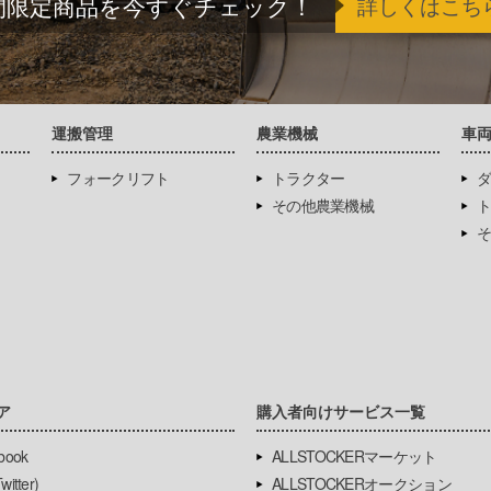
間限定商品を今すぐチェック！
詳しくはこち
運搬管理
農業機械
車
フォークリフト
トラクター
ダ
その他農業機械
ト
そ
ア
購入者向けサービス一覧
book
ALLSTOCKERマーケット
itter)
ALLSTOCKERオークション