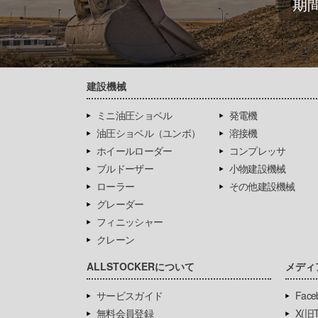
期
建設機械
ミニ油圧ショベル
発電機
油圧ショベル（ユンボ）
溶接機
ホイールローダー
コンプレッサ
ブルドーザー
小物建設機械
ローラー
その他建設機械
グレーダー
フィニッシャー
クレーン
ALLSTOCKERについて
メディ
サービスガイド
Face
無料会員登録
X(旧Tw