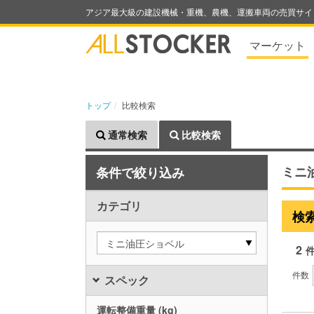
アジア最大級の建設機械・重機、農機、運搬車両の売買サイ
マーケット
トップ
比較検索
通常検索
比較検索
ミニ
条件で絞り込み
カテゴリ
検
ミニ油圧ショベル
2
件数
スペック
運転整備重量 (kg)