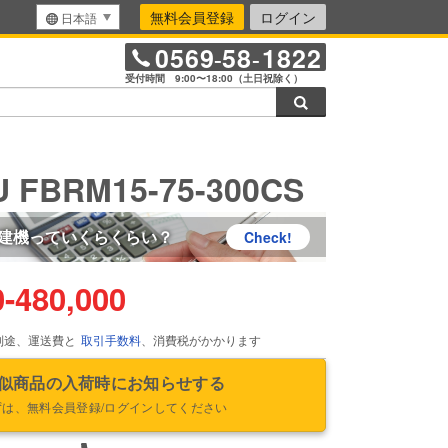
無料会員登録
ログイン
日本語
0569
58
1822
-
-
受付時間 9:00〜18:00（土日祝除く）
検索
U FBRM15-75-300CS
建機っていくらくらい？
Check!
0
-
480,000
別途、運送費と
取引手数料
、消費税がかかります
似商品の入荷時にお知らせする
ずは、無料会員登録/ログインしてください