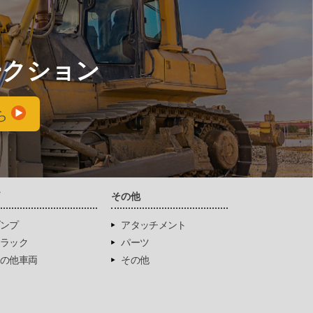
ークション
ら
両
その他
ンプ
アタッチメント
ラック
パーツ
の他車両
その他