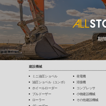
期
建設機械
ミニ油圧ショベル
発電機
油圧ショベル（ユンボ）
溶接機
ホイールローダー
コンプレッサ
ブルドーザー
小物建設機械
ローラー
その他建設機械
グレーダー