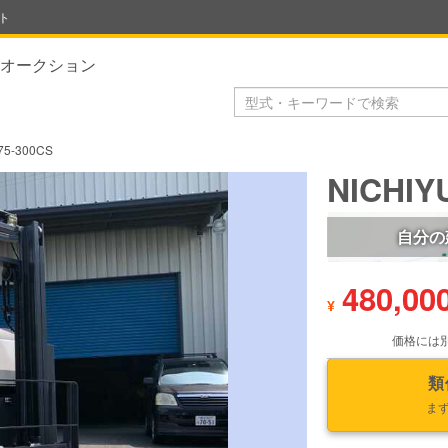
ト
オークション
75-300CS
NICHIY
自分の
480,00
¥
価格には
類
ま