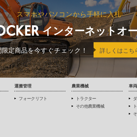
スマホやパソコンから手軽に入札
インターネットオ
間限定商品を今すぐチェック！
詳しくはこち
運搬管理
農業機械
車
フォークリフト
トラクター
ダ
その他農業機械
ト
そ