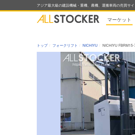
アジア最大級の建設機械・重機、農機、運搬車両の売買サイ
マーケット
トップ
フォークリフト
NICHIYU
NICHIYU FBRM15-