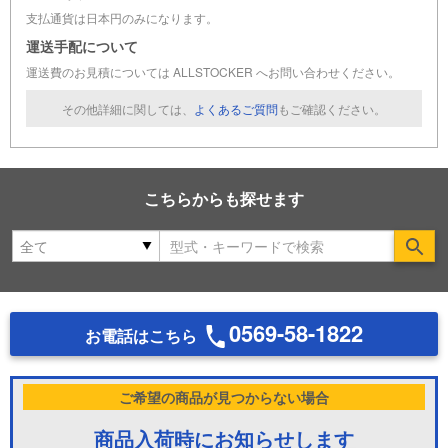
支払通貨は日本円のみになります。
運送手配について
運送費のお見積については ALLSTOCKER へお問い合わせください。
その他詳細に関しては、
よくあるご質問
もご確認ください。
こちらからも探せます
Se
0569-58-1822
お電話はこちら
ご希望の商品が見つからない場合
商品入荷時にお知らせします