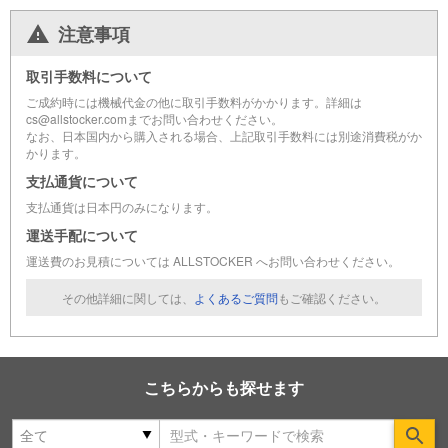
注意事項
取引手数料について
ご成約時には機械代金の他に取引手数料がかかります。詳細は
cs@allstocker.comまでお問い合わせください。
なお、日本国内から購入される場合、上記取引手数料には別途消費税がか
かります。
支払通貨について
支払通貨は日本円のみになります。
運送手配について
運送費のお見積については ALLSTOCKER へお問い合わせください。
その他詳細に関しては、
よくあるご質問
もご確認ください。
こちらからも探せます
Se