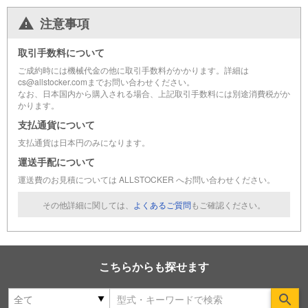
注意事項
取引手数料について
ご成約時には機械代金の他に取引手数料がかかります。詳細は
cs@allstocker.comまでお問い合わせください。
なお、日本国内から購入される場合、上記取引手数料には別途消費税がか
かります。
支払通貨について
支払通貨は日本円のみになります。
運送手配について
運送費のお見積については ALLSTOCKER へお問い合わせください。
その他詳細に関しては、
よくあるご質問
もご確認ください。
こちらからも探せます
Se