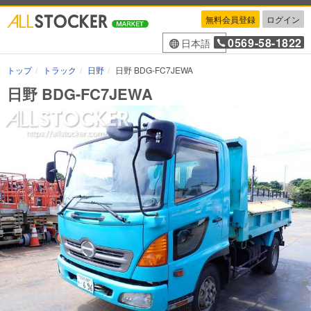
無料会員登録
ログイン
0569-58-1822
日本語
トップ
トラック
日野
日野 BDG-FC7JEWA
日野 BDG-FC7JEWA