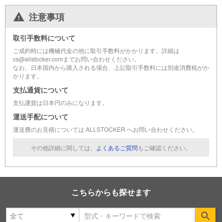
注意事項
取引手数料について
ご成約時には機械代金の他に取引手数料がかかります。詳細は
cs@allstocker.comまでお問い合わせください。
なお、日本国内から購入される場合、上記取引手数料には別途消費税がか
かります。
支払通貨について
支払通貨は日本円のみになります。
運送手配について
運送費のお見積については ALLSTOCKER へお問い合わせください。
その他詳細に関しては、
よくあるご質問
もご確認ください。
こちらからも探せます
Se