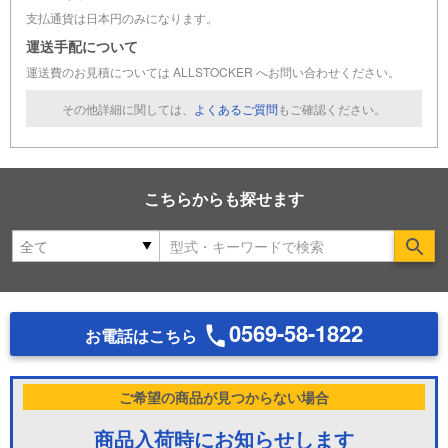
支払通貨は日本円のみになります。
運送手配について
運送費のお見積については ALLSTOCKER へお問い合わせください。
その他詳細に関しては、
よくあるご質問
もご確認ください。
こちらからも探せます
Se
0569-58-1822
お電話はこちら
ご希望の商品が見つからない場合
商品入荷時にお知らせします