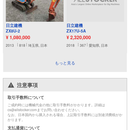
日立建機
日立建機
ZX8U-2
ZX17U-5A
¥ 1,080,000
¥ 2,320,000
2013
818
埼玉県, 日本
2018
367
愛知県, 日本
もっと見る
注意事項
取引手数料について
ご成約時には機械代金の他に取引手数料がかかります。詳細は
cs@allstocker.comまでお問い合わせください。
なお、日本国内から購入される場合、上記取引手数料には別途消費税がか
かります。
支払通貨について