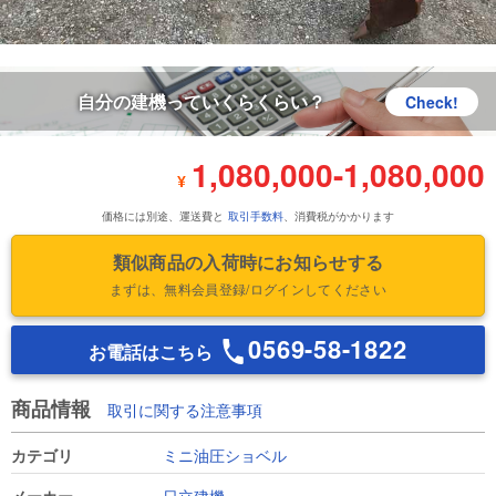
自分の建機っていくらくらい？
Check!
1,080,000
-
1,080,000
¥
価格には別途、運送費と
取引手数料
、消費税がかかります
類似商品の入荷時にお知らせする
まずは、無料会員登録/ログインしてください
0569-58-1822
お電話はこちら
商品情報
取引に関する注意事項
カテゴリ
ミニ油圧ショベル