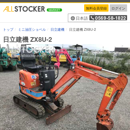
無料会員登録
ログイン
0569-58-1822
日本語
トップ
ミニ油圧ショベル
日立建機
日立建機 ZX8U-2
日立建機 ZX8U-2