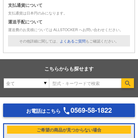
支払通貨について
支払通貨は日本円のみになります。
運送手配について
運送費のお見積については ALLSTOCKER へお問い合わせください。
その他詳細に関しては、
よくあるご質問
もご確認ください。
こちらからも探せます
Se
0569-58-1822
お電話はこちら
ご希望の商品が見つからない場合