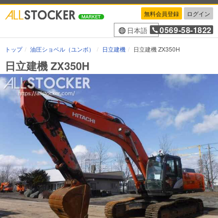
無料会員登録
ログイン
0569-58-1822
日本語
トップ
油圧ショベル（ユンボ）
日立建機
日立建機 ZX350H
日立建機 ZX350H