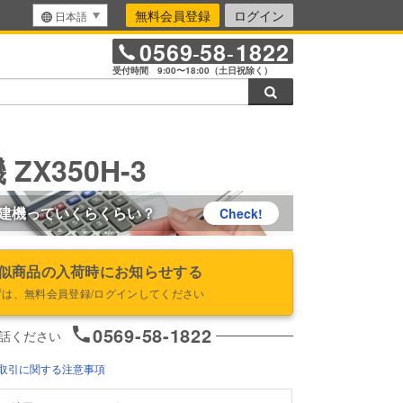
無料会員登録
ログイン
日本語
0569
58
1822
-
-
受付時間 9:00〜18:00（土日祝除く）
検索
ZX350H-3
建機っていくらくらい？
Check!
似商品の入荷時にお知らせする
ずは、無料会員登録/ログインしてください
0569-58-1822
話ください
取引に関する注意事項