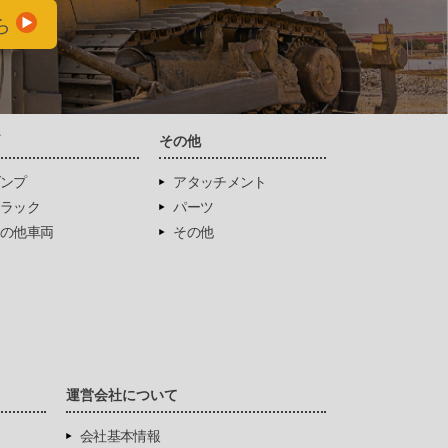
ら
両
その他
ンプ
アタッチメント
ラック
パーツ
の他車両
その他
運営会社について
会社基本情報