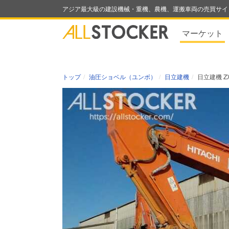
アジア最大級の建設機械・重機、農機、運搬車両の売買サイ
マーケット
トップ
油圧ショベル（ユンボ）
日立建機
日立建機 ZX