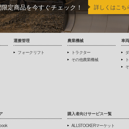
間限定商品を今すぐチェック！
詳しくはこち
運搬管理
農業機械
車
フォークリフト
トラクター
ダ
その他農業機械
ト
そ
ア
購入者向けサービス一覧
book
ALLSTOCKERマーケット