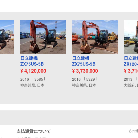
日立建機
日立建機
日立建
ZX75US-5B
ZX75US-5B
ZX120
¥ 4,120,000
¥ 3,730,000
¥ 3,7
2016
3585
2016
5329
2013
神奈川県, 日本
神奈川県, 日本
大阪府,
支払通貨について
その