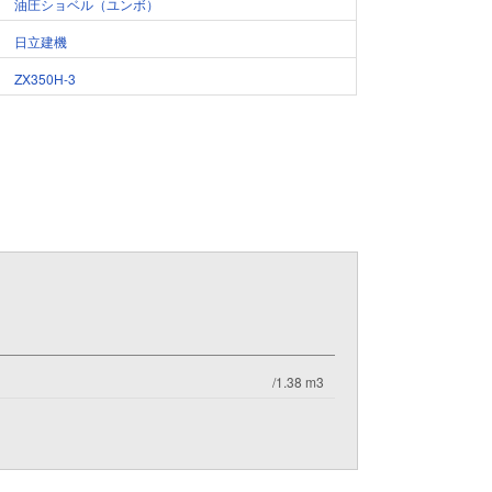
油圧ショベル（ユンボ）
日立建機
ZX350H-3
/1.38 m3