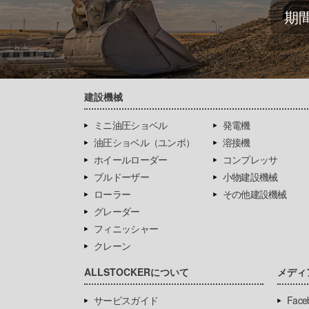
期
建設機械
ミニ油圧ショベル
発電機
油圧ショベル（ユンボ）
溶接機
ホイールローダー
コンプレッサ
ブルドーザー
小物建設機械
ローラー
その他建設機械
グレーダー
フィニッシャー
クレーン
ALLSTOCKERについて
メディ
サービスガイド
Face