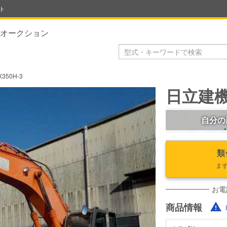
ト
オークション
350H-3
日立建機 
自分の
類
ま
お電
商品情報