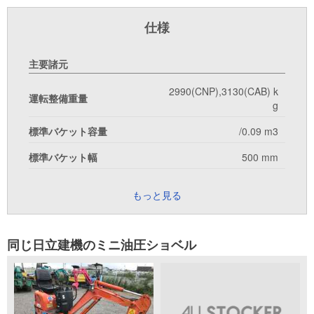
仕様
主要諸元
2990(CNP),3130(CAB) k
運転整備重量
g
標準バケット容量
/0.09 m3
標準バケット幅
500 mm
もっと見る
同じ日立建機のミニ油圧ショベル