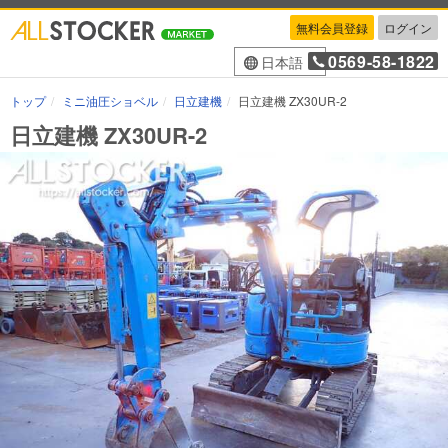
無料会員登録
ログイン
0569-58-1822
日本語
トップ
ミニ油圧ショベル
日立建機
日立建機 ZX30UR-2
日立建機 ZX30UR-2