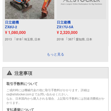
日立建機
日立建機
ZX8U-2
ZX17U-5A
¥ 1,080,000
¥ 2,320,000
2013
818
埼玉県, 日本
2018
367
愛知県, 日本
もっと見る
注意事項
取引手数料について
ご成約時には機械代金の他に取引手数料がかかります。詳細は
cs@allstocker.comまでお問い合わせください。
なお、日本国内から購入される場合、上記取引手数料には別途消費税がか
かります。
支払通貨について