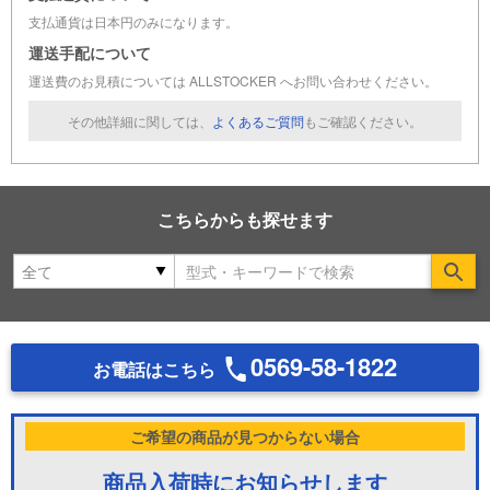
支払通貨は日本円のみになります。
運送手配について
運送費のお見積については ALLSTOCKER へお問い合わせください。
その他詳細に関しては、
よくあるご質問
もご確認ください。
こちらからも探せます
Se
0569-58-1822
お電話はこちら
ご希望の商品が見つからない場合
商品入荷時にお知らせします