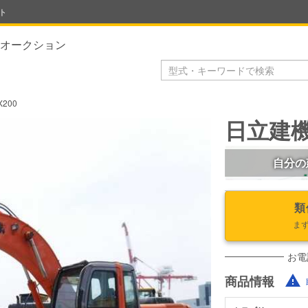
ト
オークション
200
日立建機 
自分の
類
ま
お電
商品情報