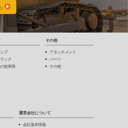
ら
両
その他
ンプ
アタッチメント
ラック
パーツ
の他車両
その他
運営会社について
会社基本情報