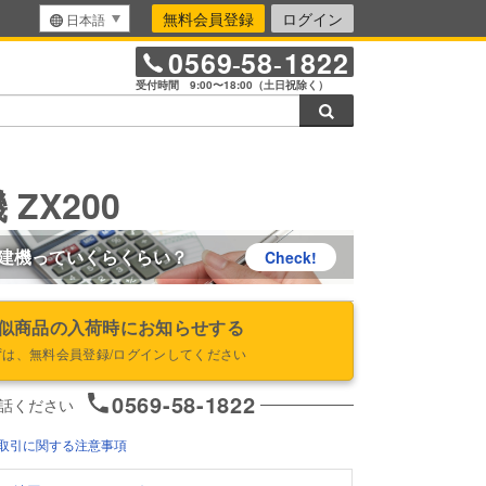
無料会員登録
ログイン
日本語
0569
58
1822
-
-
受付時間 9:00〜18:00（土日祝除く）
検索
ZX200
建機っていくらくらい？
Check!
似商品の入荷時にお知らせする
ずは、無料会員登録/ログインしてください
0569-58-1822
話ください
取引に関する注意事項