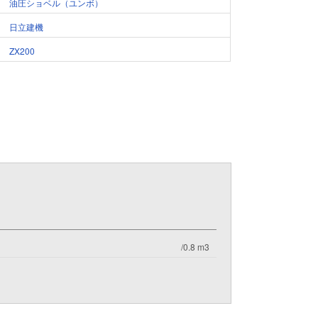
油圧ショベル（ユンボ）
日立建機
ZX200
/0.8 m3