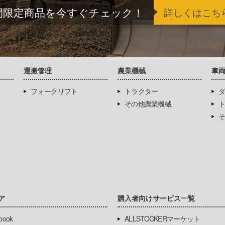
間限定商品を今すぐチェック！
詳しくはこち
運搬管理
農業機械
車
フォークリフト
トラクター
ダ
その他農業機械
ト
そ
ア
購入者向けサービス一覧
book
ALLSTOCKERマーケット