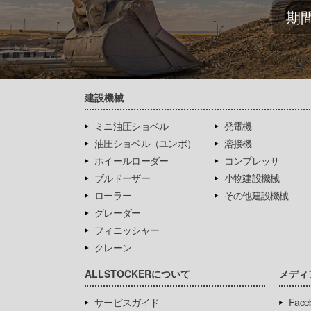
期
建設機械
ミニ油圧ショベル
発電機
油圧ショベル（ユンボ）
溶接機
ホイールローダー
コンプレッサ
ブルドーザー
小物建設機械
ローラー
その他建設機械
グレーダー
フィニッシャー
クレーン
ALLSTOCKERについて
メディ
サービスガイド
Face