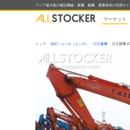
アジア最大級の建設機械・重機、農機、運搬車両の売買サイ
マーケット
トップ
油圧ショベル（ユンボ）
日立建機
日立建機 ZX