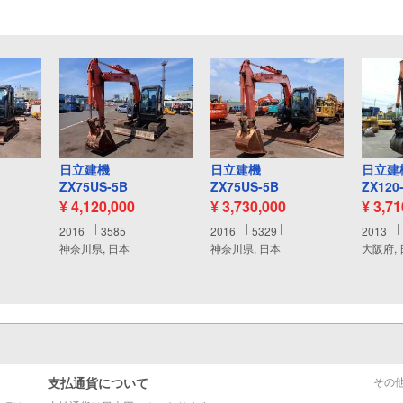
日立建機
日立建機
日立建
ZX75US-5B
ZX75US-5B
ZX120
¥ 4,120,000
¥ 3,730,000
¥ 3,7
2016
3585
2016
5329
2013
神奈川県, 日本
神奈川県, 日本
大阪府,
支払通貨について
その