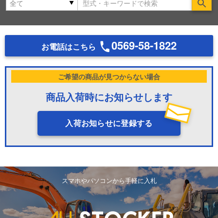
Se
0569-58-1822
お電話はこちら
ご希望の商品が見つからない場合
商品入荷時にお知らせします
入荷お知らせに登録する
スマホやパソコンから手軽に入札