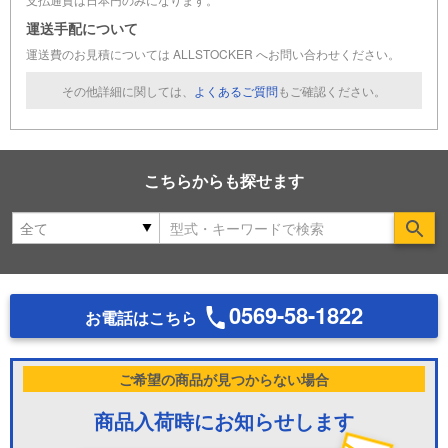
運送手配について
運送費のお見積については ALLSTOCKER へお問い合わせください。
その他詳細に関しては、
よくあるご質問
もご確認ください。
こちらからも探せます
Se
0569-58-1822
お電話はこちら
ご希望の商品が見つからない場合
商品入荷時にお知らせします