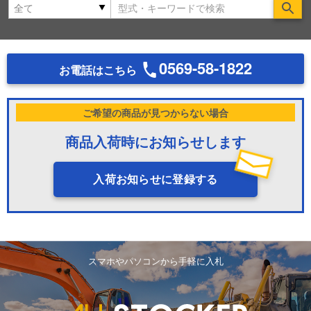
Se
0569-58-1822
お電話はこちら
ご希望の商品が見つからない場合
商品入荷時にお知らせします
入荷お知らせに登録する
スマホやパソコンから手軽に入札