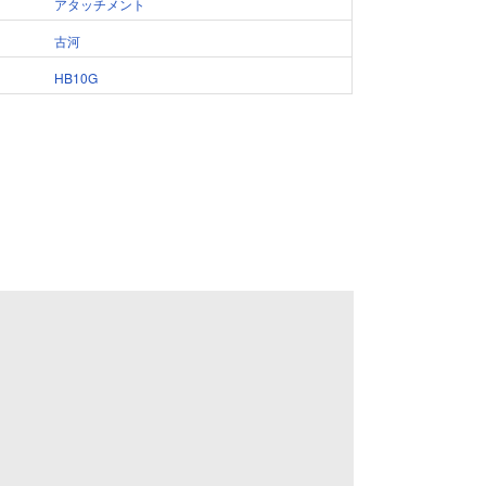
アタッチメント
古河
HB10G