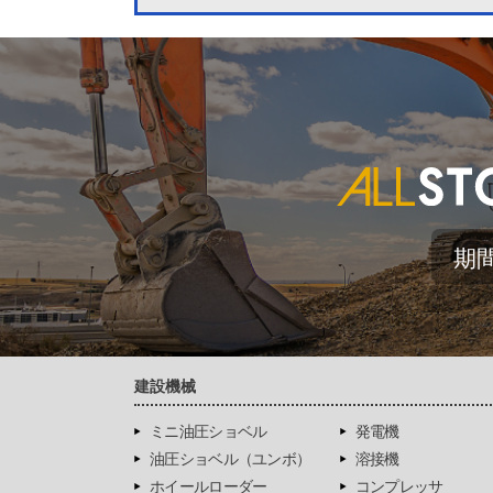
期
建設機械
ミニ油圧ショベル
発電機
油圧ショベル（ユンボ）
溶接機
ホイールローダー
コンプレッサ