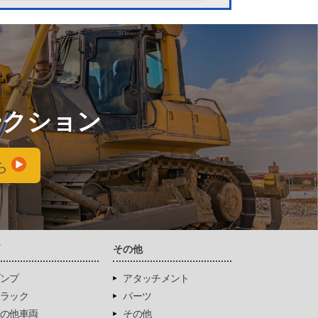
ークション
ら
両
その他
ンプ
アタッチメント
ラック
パーツ
の他車両
その他