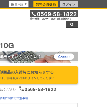
無料会員登録
ログイン
日本語
0569
58
1822
-
-
受付時間 9:00〜18:00（土日祝除く）
検索
10G
建機っていくらくらい？
Check!
似商品の入荷時にお知らせする
ずは、無料会員登録/ログインしてください
0569-58-1822
話ください
取引に関する注意事項