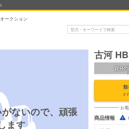
ト
オークション
古河 HB
自分の
類
ま
お電
いがないので、頑張
商品情報
します