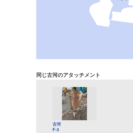
同じ古河のアタッチメント
古河
F-3