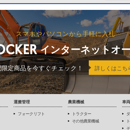
スマホやパソコンから手軽に入札
インターネットオ
間限定商品を今すぐチェック！
詳しくはこち
運搬管理
農業機械
車
フォークリフト
トラクター
ダ
その他農業機械
ト
そ