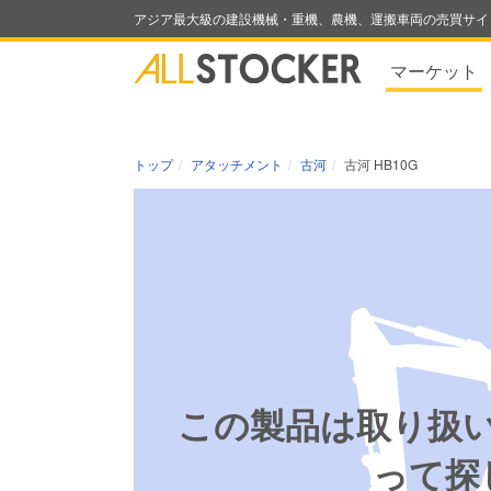
アジア最大級の建設機械・重機、農機、運搬車両の売買サイ
マーケット
トップ
アタッチメント
古河
古河 HB10G
この製品は取り扱
って探