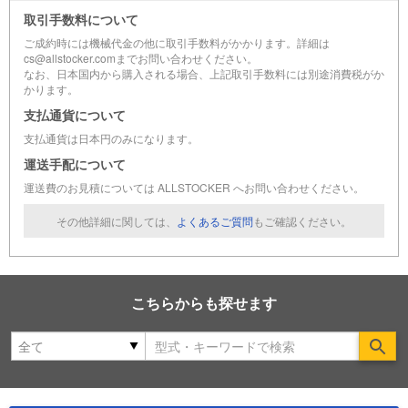
取引手数料について
ご成約時には機械代金の他に取引手数料がかかります。詳細は
cs@allstocker.comまでお問い合わせください。
なお、日本国内から購入される場合、上記取引手数料には別途消費税がか
かります。
支払通貨について
支払通貨は日本円のみになります。
運送手配について
運送費のお見積については ALLSTOCKER へお問い合わせください。
その他詳細に関しては、
よくあるご質問
もご確認ください。
こちらからも探せます
Se